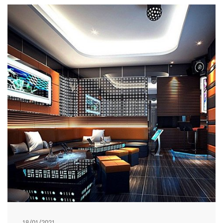
18/01/2021