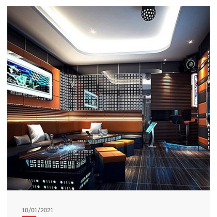
18/01/2021