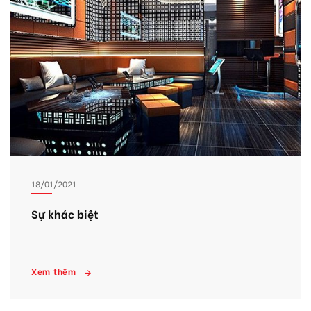
18/01/2021
Sự khác biệt
Xem thêm