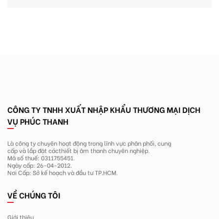
CÔNG TY TNHH XUẤT NHẬP KHẨU THƯƠNG MẠI DỊCH
VỤ PHÚC THANH
Là công ty chuyên hoạt động trong lĩnh
vực phân phối, cung
cấp và lắp đặt các
thiết bị âm thanh chuyên nghiệp.
Mã số thuế: 0311755451.
Ngày cấp: 26-04-2012.
Nơi Cấp: Sở kế hoạch và đầu tư TP.HCM.
VỀ CHÚNG TÔI
Giới thiệu