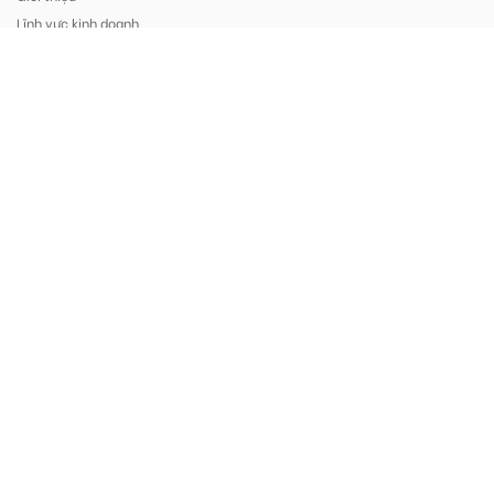
Lĩnh vực kinh doanh
Phương châm kinh doanh
Hình ảnh
Tuyển dụng
SẢN PHẨM
Line Array
Loa Full Range
Subwoofer
Main Power (Công suất)
Mixer Amplifier
Loa Âm Trần
HỖ TRỢ
Liên hệ
Download
Video hướng dẫn