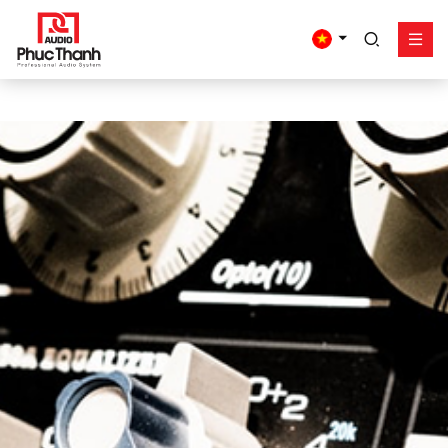
google-site-
verification=yz2nPeAgpmlr59pferIuX8UyGk4jogeTFsPvrVpGyHo
Giải pháp
Sản phẩm
Công trình - dự án
Hỗ trợ
Về Phúc Thanh
Liên hệ
Tel:
0934635766
Mr Nguyên
0909360466
Mr Giang
0913346347
Mr Dũng
0838558833
Hotline
Email:
info@phucthanhaudio.vn