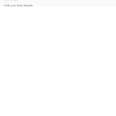
Lĩnh vực kinh doanh
Phương châm kinh doanh
Hình ảnh
Tuyển dụng
SẢN PHẨM
Line Array
Loa Full Range
Subwoofer
Main Power (Công suất)
Mixer Amplifier
Loa Âm Trần
HỖ TRỢ
Liên hệ
Download
Video hướng dẫn