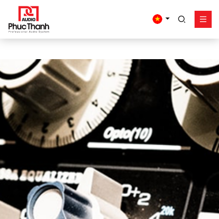
google-site-
verification=yz2nPeAgpmlr59pferIuX8UyGk4jogeTFsPvrVpGyHo
Giải pháp
Sản phẩm
Công trình - dự án
Hỗ trợ
Về Phúc Thanh
Liên hệ
Tel:
0934635766
Mr Nguyên
0909360466
Mr Giang
0913346347
Mr Dũng
0838558833
Hotline
Email:
info@phucthanhaudio.vn