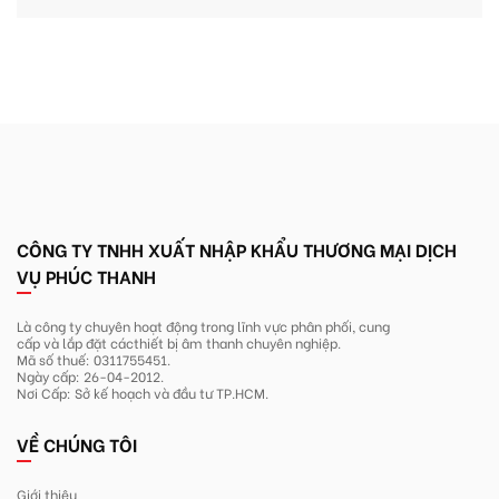
CÔNG TY TNHH XUẤT NHẬP KHẨU THƯƠNG MẠI DỊCH
VỤ PHÚC THANH
Là công ty chuyên hoạt động trong lĩnh
vực phân phối, cung
cấp và lắp đặt các
thiết bị âm thanh chuyên nghiệp.
Mã số thuế: 0311755451.
Ngày cấp: 26-04-2012.
Nơi Cấp: Sở kế hoạch và đầu tư TP.HCM.
VỀ CHÚNG TÔI
Giới thiệu