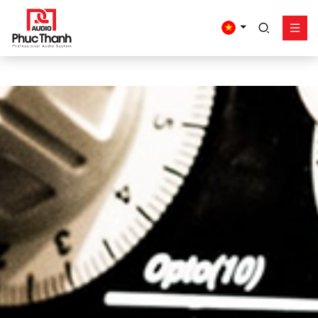
google-site-
verification=yz2nPeAgpmlr59pferIuX8UyGk4jogeTFsPvrVpGyHo
Giải pháp
Sản phẩm
Công trình - dự án
Hỗ trợ
Về Phúc Thanh
Liên hệ
Tel:
0934635766
Mr Nguyên
0909360466
Mr Giang
0913346347
Mr Dũng
0838558833
Hotline
Email:
info@phucthanhaudio.vn