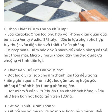
1. Chọn Thiết Bị âm Thanh Phù Hợp:
- Loa Karaoke: Chọn loa phù hợp với không gian quán của
bạn. Loa Verity Audio, SR Italy... đều là lựa chọn phù hợp
tùy thuộc vào diện tích và thiết kế của phòng.
- Microphone: Đảm bảo có đủ micro để khách hàng có thể
hát thoải mái. Micro Lingrui không dây thường được ưa
chuộng vì tính tiện lợi.
2. Thiết Kế Vị Trí Đặt Loa và Micro:
- Đặt loa ở vị trí sao cho âm thanh lan tỏa đều trong
không gian quán. Tránh đặt loa gần tường hoặc góc
phòng để tránh hiện tượng phản xạ âm.
- Đặt micro ở các vị trí thuận tiện cho khách hàng, ví dụ
như trên bàn hát hoặc gắn trên tường.
3. Kết Nối Thiết Bị âm Thanh:
- Kết nối loa và micro với bộ mixer hoặc bàn mixer. Điều