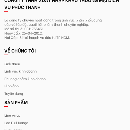
VỤ PHÚC THANH
Là công ty chuyên hoạt động trong lĩnh
vực phân phối, cung
cấp và lắp đặt các
thiết bị âm thanh chuyên nghiệp.
Mã số thuế: 0311755451.
Ngày cấp: 26-04-2012.
Nơi Cấp: Sở kế hoạch và đầu tư TP.HCM.
VỀ CHÚNG TÔI
Giới thiệu
Lĩnh vực kinh doanh
Phương châm kinh doanh
Hình ảnh
Tuyển dụng
SẢN PHẨM
Line Array
Loa Full Range
Subwoofer