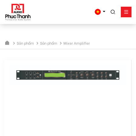
google-site-
verification=yz2nPeAgpmlr59pferIuX8UyGk4jogeTFsPvrVpGyHo
Giải pháp
Sản phẩm
Sản phẩm
Sản phẩm
Mixer Amplifier
Công trình - dự án
Hỗ trợ
Về Phúc Thanh
Liên hệ
Tel:
0934635766
Mr Nguyên
0909360466
Mr Giang
0913346347
Mr Dũng
0838558833
Hotline
Email:
info@phucthanhaudio.vn