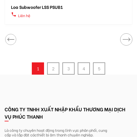
Loa Subwoofer LSS PSUB1
local_phone
Liên hệ
1
2
3
4
5
CÔNG TY TNHH XUẤT NHẬP KHẨU THƯƠNG MẠI DỊCH
VỤ PHÚC THANH
Là công ty chuyên hoạt động trong lĩnh
vực phân phối, cung
cấp và lắp đặt các
thiết bị âm thanh chuyên nghiệp.