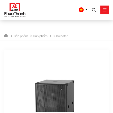
google-site-
verification=yz2nPeAgpmlr59pferIuX8UyGk4jogeTFsPvrVpGyHo
Giải pháp
Sản phẩm
Sản phẩm
Sản phẩm
Subwoofer
Công trình - dự án
Hỗ trợ
Về Phúc Thanh
Liên hệ
Tel:
0934635766
Mr Nguyên
0909360466
Mr Giang
0913346347
Mr Dũng
0838558833
Hotline
Email:
info@phucthanhaudio.vn