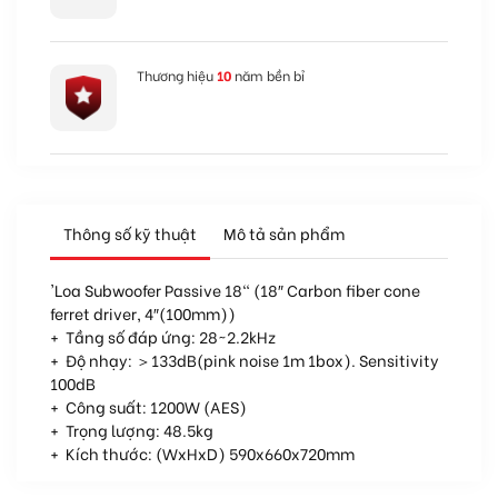
Thương hiệu
10
năm bền bỉ
Thông số kỹ thuật
Mô tả sản phẩm
'Loa Subwoofer Passive 18" (18″ Carbon fiber cone
ferret driver, 4″(100mm))
+ Tầng số đáp ứng: 28~2.2kHz
+ Độ nhạy: ＞133dB(pink noise 1m 1box). Sensitivity
100dB
+ Công suất: 1200W (AES)
+ Trọng lượng: 48.5kg
+ Kích thước: (WxHxD) 590x660x720mm