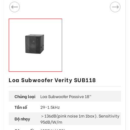
Loa Subwoofer Verity SUB118
Chủng loại
Loa Subwoofer Passive 18"
Tần số
29~1.5kHz
＞136dB(pink noise 1m 1box). Sensitivity
Độ nhạy
95dB/W/m