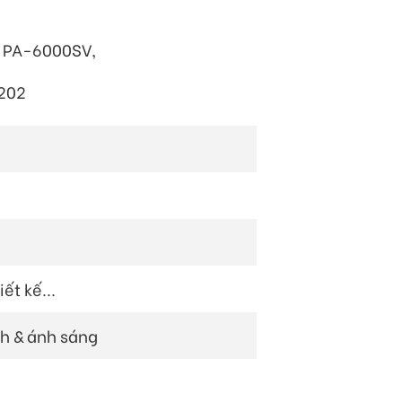
a PA-6000SV,
-202
ết kế...
h & ánh sáng