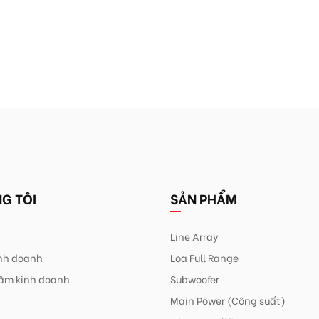
G TÔI
SẢN PHẨM
Line Array
inh doanh
Loa Full Range
âm kinh doanh
Subwoofer
Main Power (Công suất)