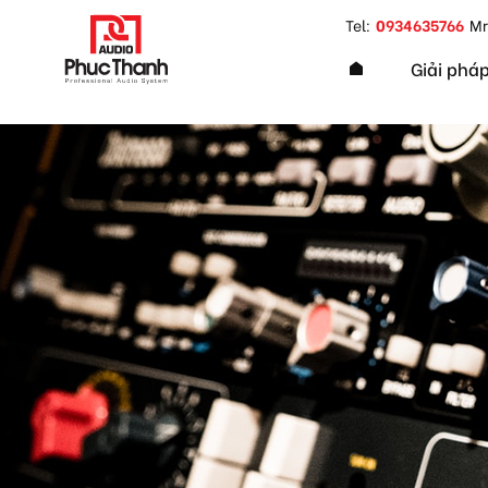
google-site-verification=yz2nPeAgpmlr59pferIuX8UyGk4
Tel:
0934635766
Mr
Giải phá