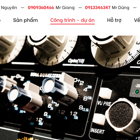
jogeTFsPvrVpGyHo
 Nguyên
0909360466
Mr Giang
0913346347
Mr Dũng
p
Sản phẩm
Công trình - dự án
Hỗ trợ
Về