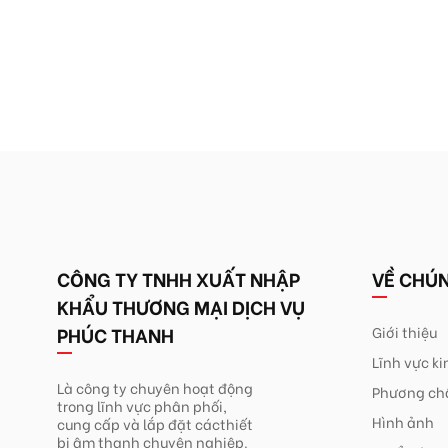
CÔNG TY TNHH XUẤT NHẬP
VỀ CHÚN
KHẨU THƯƠNG MẠI DỊCH VỤ
PHÚC THANH
Giới thiệu
Lĩnh vực k
Là công ty chuyên hoạt động
Phương ch
trong lĩnh
vực phân phối,
Hình ảnh
cung cấp và lắp đặt các
thiết
bị âm thanh chuyên nghiệp.