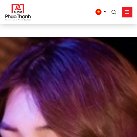
google-site-
verification=yz2nPeAgpmlr59pferIuX8UyGk4jogeTFsPvrVpGyHo
Giải pháp
Sản phẩm
Công trình - dự án
Hỗ trợ
Về Phúc Thanh
Liên hệ
Tel:
0934635766
Mr Nguyên
0909360466
Mr Giang
0913346347
Mr Dũng
0838558833
Hotline
Email:
info@phucthanhaudio.vn