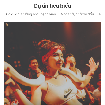
Dự án tiêu biểu
Cơ quan, trường học, bệnh viện
Nhà thờ, nhà thi đấu
Tòa